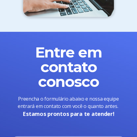
Entre em
contato
conosco
Preencha o formulário abaixo e nossa equipe
entrará em contato com você o quanto antes.
Estamos prontos para te atender!