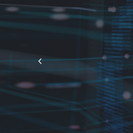
"Uma pesqu
que as orga
a
ou todos os 
uma reduç
aqui