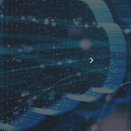
mics mostra
am a maioria
nuvem tiveram
gastos com
ias."