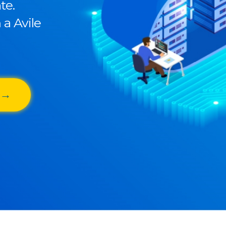
te.
a Avile
 →