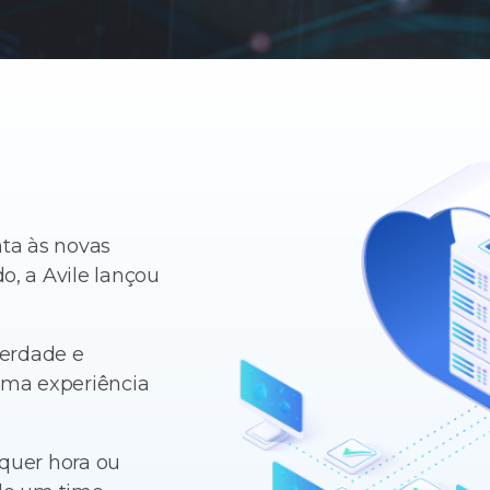
nta às novas
o, a Avile lançou
berdade e
uma experiência
quer hora ou