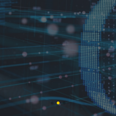
isa da Computer Econo
nizações que transferir
seus sistemas para a 
ão média de 15% nos 
sição de novas tecnolog
Antônio Brito, Infor LATAM